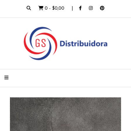
0
-
$0,00