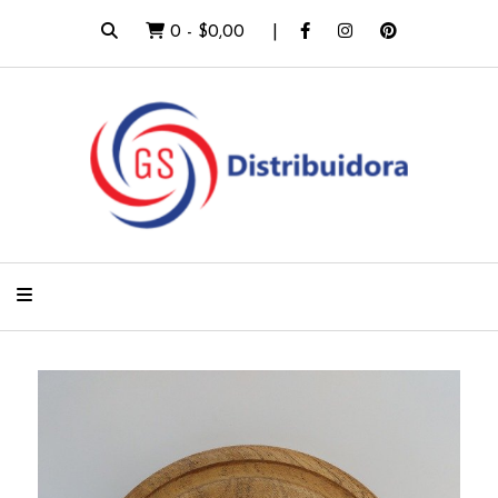
0
-
$0,00