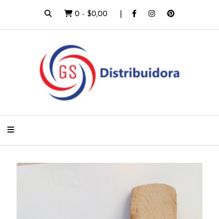
0
-
$0,00