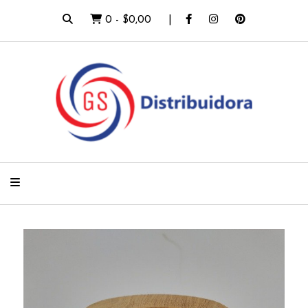
0
-
$0,00