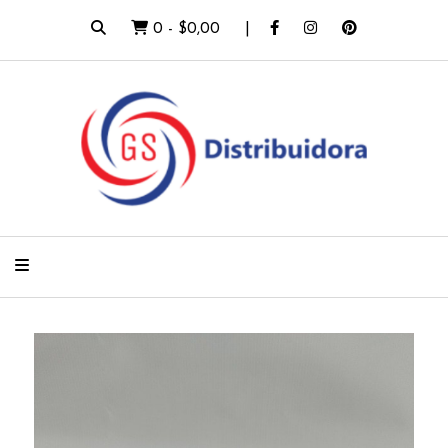
0
-
$0,00