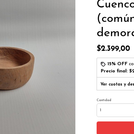
Cuenco
(común
demor
$2.399,00
15% OFF
c
Precio final:
$2
Ver cuotas y de
Cantidad